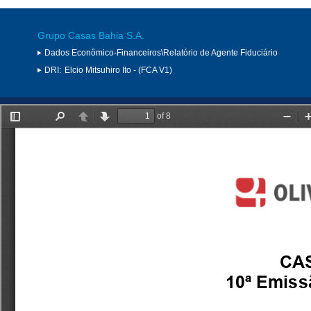
Grupo Casas Bahia S.A.
Dados Econômico-Financeiros\Relatório de Agente Fiduciário
DRI:
Elcio Mitsuhiro Ito - (FCA V1)