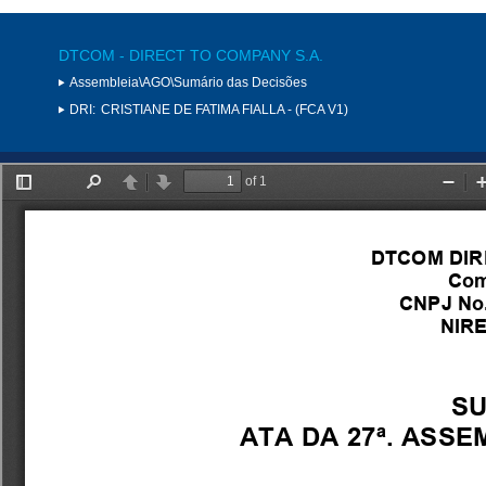
DTCOM - DIRECT TO COMPANY S.A.
Assembleia\AGO\Sumário das Decisões
DRI:
CRISTIANE DE FATIMA FIALLA - (FCA V1)