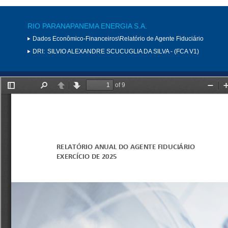
RIO PARANAPANEMA ENERGIA S.A.
Dados Econômico-Financeiros\Relatório de Agente Fiduciário
DRI:
SILVIO ALEXANDRE SCUCUGLIA DA SILVA - (FCA V1)