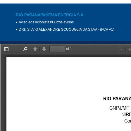
RIO PARANAPANEMA ENERGIA S.A.
Aviso aos Acionistas\Outros avisos
DRI:
SILVIO ALEXANDRE SCUCUGLIA DA SILVA - (FCA V1)