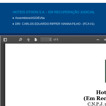
HOTEIS OTHON S.A. - EM RECUPERAÇÃO JUDICIAL
Assembleia\AGO/E\Ata
DRI:
CARLOS EDUARDO RIPPER VIANNA FILHO - (FCA V1)