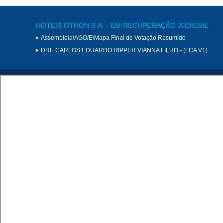
HOTEIS OTHON S.A. - EM RECUPERAÇÃO JUDICIAL
Assembleia\AGO/E\Mapa Final de Votação Resumido
DRI:
CARLOS EDUARDO RIPPER VIANNA FILHO - (FCA V1)