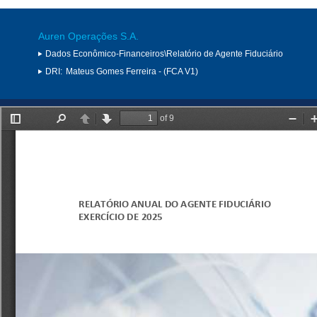
Auren Operações S.A.
Dados Econômico-Financeiros\Relatório de Agente Fiduciário
DRI:
Mateus Gomes Ferreira - (FCA V1)