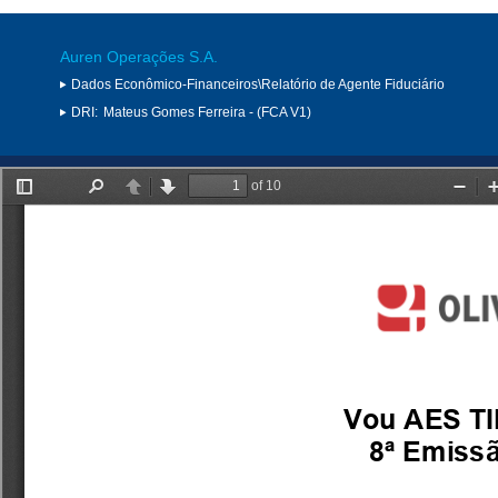
Auren Operações S.A.
Dados Econômico-Financeiros\Relatório de Agente Fiduciário
DRI:
Mateus Gomes Ferreira - (FCA V1)