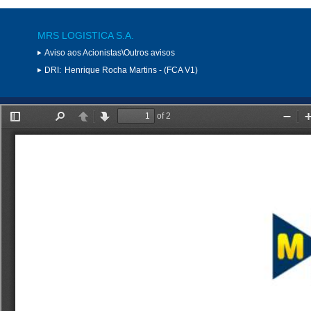
MRS LOGISTICA S.A.
Aviso aos Acionistas\Outros avisos
DRI:
Henrique Rocha Martins - (FCA V1)