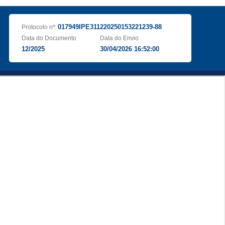
017949IPE311220250153221239-88
Protocolo nº:
Data do Documento
Data do Envio
12/2025
30/04/2026 16:52:00