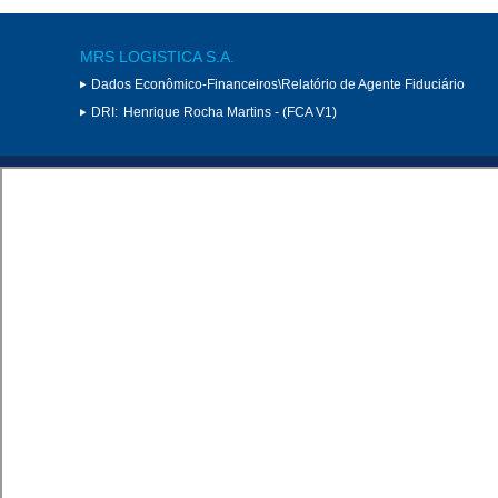
MRS LOGISTICA S.A.
Dados Econômico-Financeiros\Relatório de Agente Fiduciário
DRI:
Henrique Rocha Martins - (FCA V1)