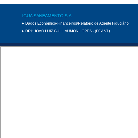
IGUA SANEAMENTO S.A.
Dados Econômico-Financeiros\Relatório de Agente Fiduciário
DRI:
JOÃO LUIZ GUILLAUMON LOPES - (FCA V1)