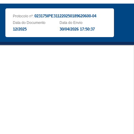
023175IPE311220250189620600-04
Protocolo nº:
Data do Documento
Data do Envio
12/2025
30/04/2026 17:50:37