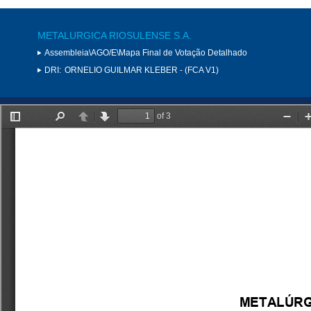
METALURGICA RIOSULENSE S.A.
Assembleia\AGO/E\Mapa Final de Votação Detalhado
DRI:
ORNELIO GUILMAR KLEBER - (FCA V1)