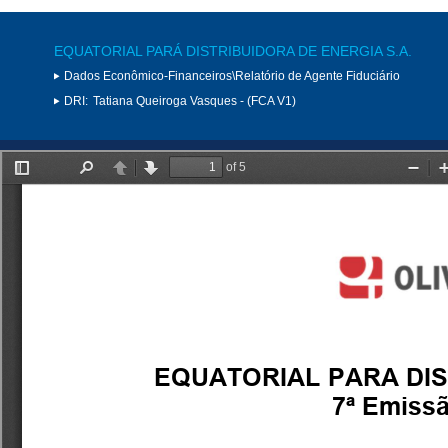
EQUATORIAL PARÁ DISTRIBUIDORA DE ENERGIA S.A.
Dados Econômico-Financeiros\Relatório de Agente Fiduciário
DRI:
Tatiana Queiroga Vasques - (FCA V1)