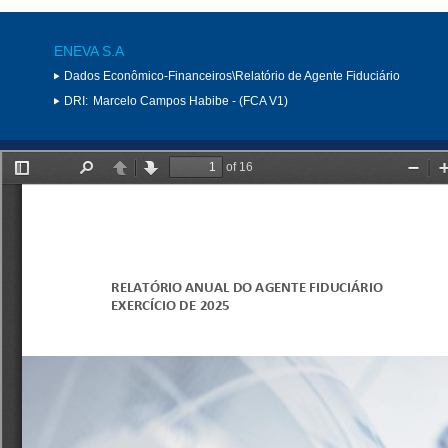
ENEVA S.A
Dados Econômico-Financeiros\Relatório de Agente Fiduciário
DRI:
Marcelo Campos Habibe - (FCA V1)