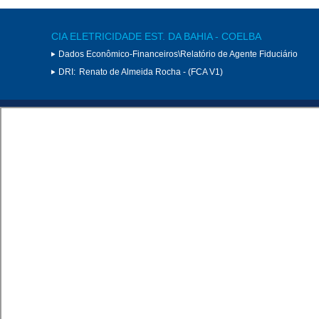
CIA ELETRICIDADE EST. DA BAHIA - COELBA
Dados Econômico-Financeiros\Relatório de Agente Fiduciário
DRI:
Renato de Almeida Rocha - (FCA V1)