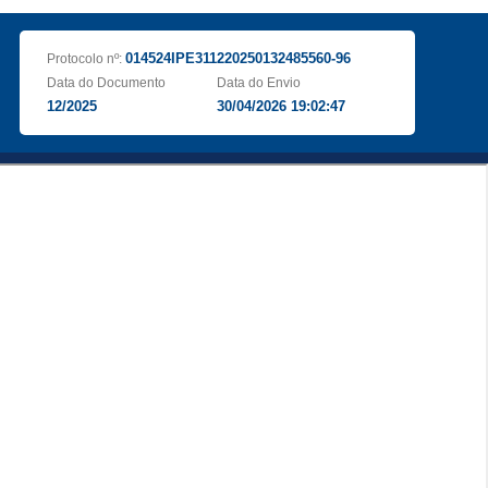
014524IPE311220250132485560-96
Protocolo nº:
Data do Documento
Data do Envio
12/2025
30/04/2026 19:02:47