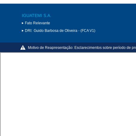
IGUATEMI S.A.
Fato Relevante
DRI:
Guido Barbosa de Oliveira - (FCA V1)
Motivo de Reapresentação:
Esclarecimentos sobre período de pr