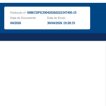
008672IPE290420260222347400-15
Protocolo nº:
Data do Documento
Data do Envio
04/2026
30/04/2026 19:28:33