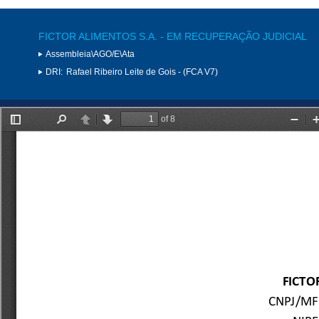
FICTOR ALIMENTOS S.A. - EM RECUPERAÇÃO JUDICIAL
Assembleia\AGO/E\Ata
DRI:
Rafael Ribeiro Leite de Gois - (FCA V7)