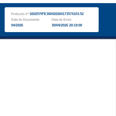
020257IPE300420260173574103-52
Protocolo nº:
Data do Documento
Data do Envio
04/2026
30/04/2026 20:19:00