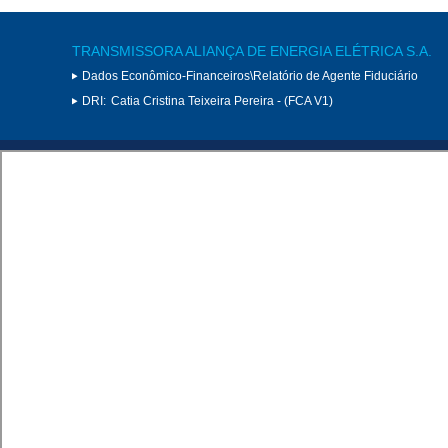
TRANSMISSORA ALIANÇA DE ENERGIA ELÉTRICA S.A.
Dados Econômico-Financeiros\Relatório de Agente Fiduciário
DRI:
Catia Cristina Teixeira Pereira - (FCA V1)