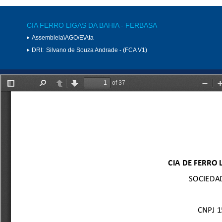
CIA FERRO LIGAS DA BAHIA - FERBASA
Assembleia\AGO/E\Ata
DRI:
Silvano de Souza Andrade - (FCA V1)