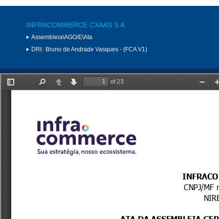
INFRACOMMERCE CXAAS S.A.
Assembleia\AGO/E\Ata
DRI:
Bruno de Andrade Vasques - (FCA V1)