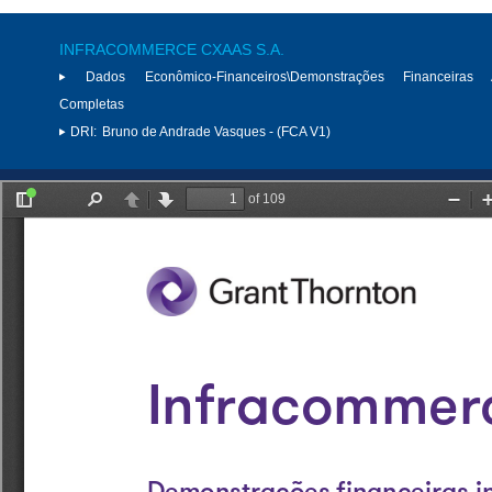
INFRACOMMERCE CXAAS S.A.
Dados Econômico-Financeiros\Demonstrações Financeiras 
Completas
DRI:
Bruno de Andrade Vasques - (FCA V1)