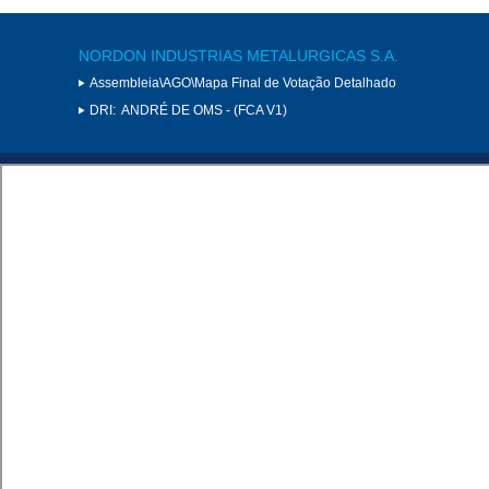
NORDON INDUSTRIAS METALURGICAS S.A.
Assembleia\AGO\Mapa Final de Votação Detalhado
DRI:
ANDRÉ DE OMS - (FCA V1)