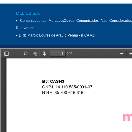
MÉLIUZ S.A.
Comunicado ao Mercado\Outros Comunicados Não Considerados
Relevantes
DRI:
Marcio Loures de Araujo Penna - (FCA V1)