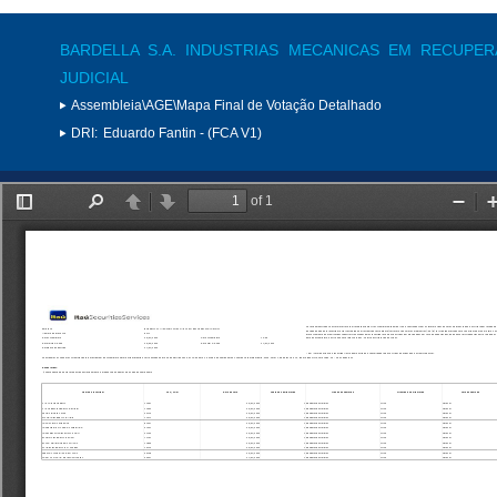
BARDELLA S.A. INDUSTRIAS MECANICAS EM RECUPE
JUDICIAL
Assembleia\AGE\Mapa Final de Votação Detalhado
DRI:
Eduardo Fantin - (FCA V1)