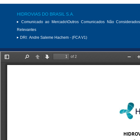
HIDROVIAS DO BRASIL S.A.
Comunicado ao Mercado\Outros Comunicados Não Considerados
Relevantes
DRI:
Andre Saleme Hachem - (FCA V1)