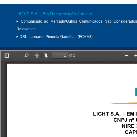
LIGHT S.A. - Em Recuperação Judicial
Comunicado ao Mercado\Outros Comunicados Não Considerados
Relevantes
DRI:
Leonardo Pimenta Gadelha - (FCA V3)