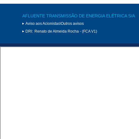
AFLUENTE TRANSMISSÃO DE ENERGIA ELÉTRICA S/A
Aviso aos Acionistas\Outros avisos
DRI:
Renato de Almeida Rocha - (FCA V1)