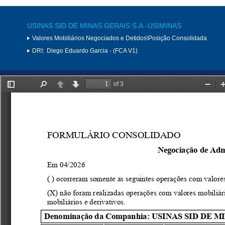
USINAS SID DE MINAS GERAIS S.A.-USIMINAS
Valores Mobiliários Negociados e Detidos\Posição Consolidada
DRI:
Diego Eduardo Garcia - (FCA V1)