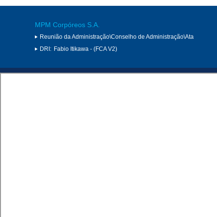
MPM Corpóreos S.A.
Reunião da Administração\Conselho de Administração\Ata
DRI:
Fabio Itikawa - (FCA V2)