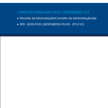
CONSTRUTORA ADOLPHO LINDENBERG S.A.
Reunião da Administração\Conselho de Administração\Ata
DRI:
ADOLPHO LINDENBERG FILHO - (FCA V1)