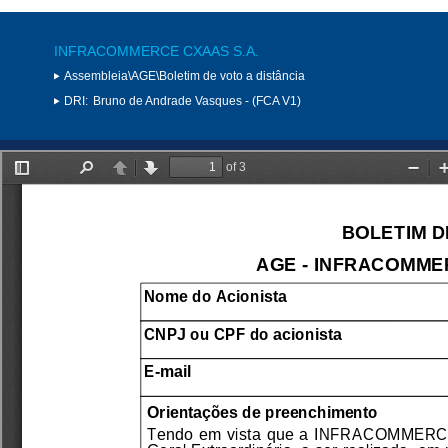
INFRACOMMERCE CXAAS S.A.
Assembleia\AGE\Boletim de voto a distância
DRI:
Bruno de Andrade Vasques - (FCA V1)