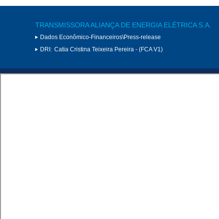
TRANSMISSORA ALIANÇA DE ENERGIA ELÉTRICA S.A.
Dados Econômico-Financeiros\Press-release
DRI:
Catia Cristina Teixeira Pereira - (FCA V1)