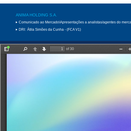
ANIMA HOLDING S.A.
Comunicado ao Mercado\Apresentações a analistas/agentes do merc
DRI:
Átila Simões da Cunha - (FCA V1)