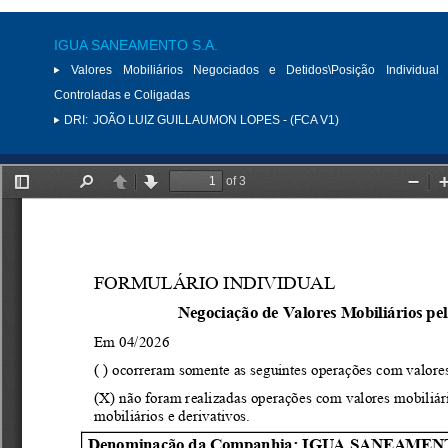
IGUA SANEAMENTO S.A.
Valores Mobiliários Negociados e Detidos\Posição Individual 
Controladas e Coligadas
DRI:
JOÃO LUIZ GUILLAUMON LOPES - (FCA V1)