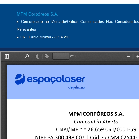
MPM Corpóreos S.A.
Comunicado ao Mercado\Outros Comunicados Não Considerados
Relevantes
DRI:
Fabio Itikawa - (FCA V2)