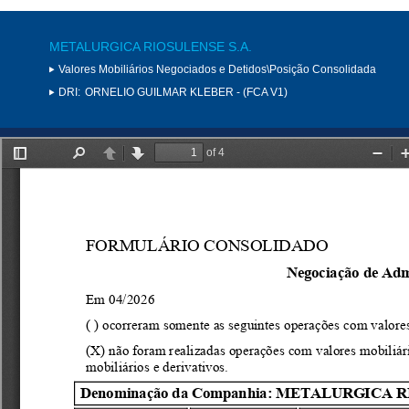
METALURGICA RIOSULENSE S.A.
Valores Mobiliários Negociados e Detidos\Posição Consolidada
DRI:
ORNELIO GUILMAR KLEBER - (FCA V1)