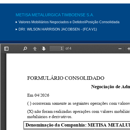
METISA METALURGICA TIMBOENSE S.A.
Valores Mobiliários Negociados e Detidos\Posição Consolidada
DRI:
WILSON HARRISON JACOBSEN - (FCA V1)