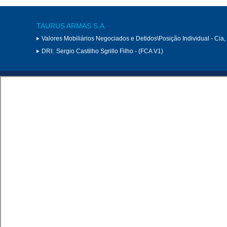
TAURUS ARMAS S.A.
Valores Mobiliários Negociados e Detidos\Posição Individual - Cia
DRI:
Sergio Castilho Sgrillo Filho - (FCA V1)