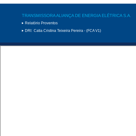
TRANSMISSORA ALIANÇA DE ENERGIA ELÉTRICA S.A.
Relatório Proventos
DRI:
Catia Cristina Teixeira Pereira - (FCA V1)