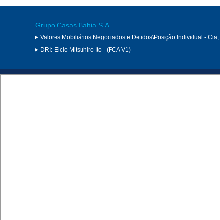
Grupo Casas Bahia S.A.
Valores Mobiliários Negociados e Detidos\Posição Individual - Cia
DRI:
Elcio Mitsuhiro Ito - (FCA V1)