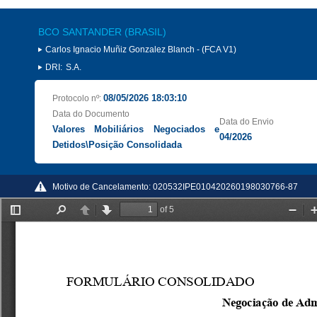
BCO SANTANDER (BRASIL)
Carlos Ignacio Muñiz Gonzalez Blanch - (FCA V1)
DRI:
S.A.
08/05/2026 18:03:10
Protocolo nº:
Data do Documento
Data do Envio
Valores Mobiliários Negociados e
04/2026
Detidos\Posição Consolidada
Motivo de Cancelamento:
020532IPE010420260198030766-87