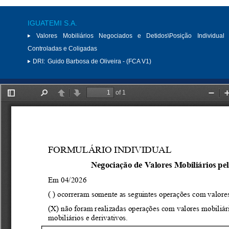
IGUATEMI S.A.
Valores Mobiliários Negociados e Detidos\Posição Individual 
Controladas e Coligadas
DRI:
Guido Barbosa de Oliveira - (FCA V1)