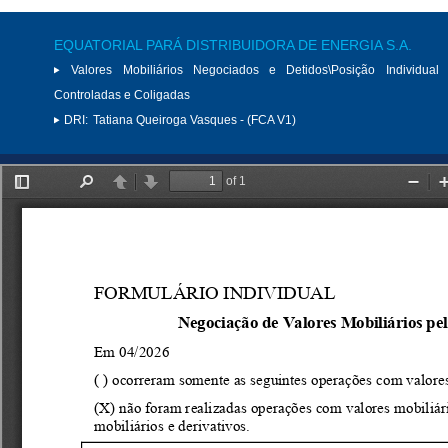
EQUATORIAL PARÁ DISTRIBUIDORA DE ENERGIA S.A.
Valores Mobiliários Negociados e Detidos\Posição Individual 
Controladas e Coligadas
DRI:
Tatiana Queiroga Vasques - (FCA V1)