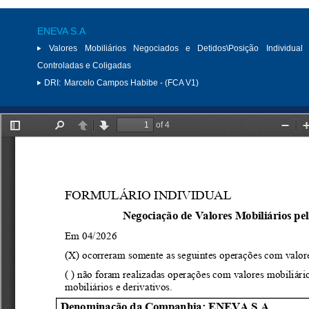
ENEVA S.A
Valores Mobiliários Negociados e Detidos\Posição Individual 
Controladas e Coligadas
DRI:
Marcelo Campos Habibe - (FCA V1)