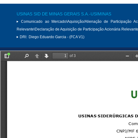
USINAS SID DE MINAS GERAIS S.A.-USIMINAS
Comunicado ao Mercado\Aquisição/Alienação de Participação Aci
Relevante\Declaração de Aquisição de Participação Acionária Relevant
DRI:
Diego Eduardo Garcia - (FCA V1)