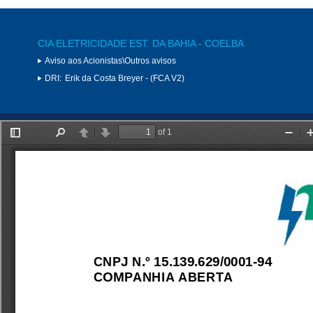
CIA ELETRICIDADE EST. DA BAHIA - COELBA
Aviso aos Acionistas\Outros avisos
DRI:
Erik da Costa Breyer - (FCA V2)