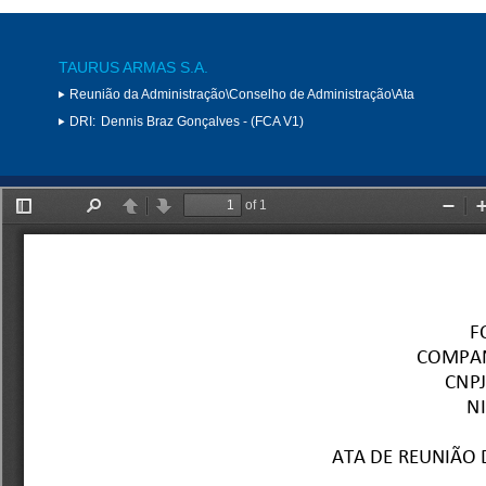
TAURUS ARMAS S.A.
Reunião da Administração\Conselho de Administração\Ata
DRI:
Dennis Braz Gonçalves - (FCA V1)