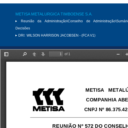
METISA METALURGICA TIMBOENSE S.A.
Reunião da Administração\Conselho de Administração\Sumár
Decisões
DRI:
WILSON HARRISON JACOBSEN - (FCA V1)