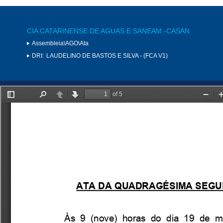
CIA CATARINENSE DE AGUAS E SANEAM.-CASAN
Assembleia\AGO\Ata
DRI:
LAUDELINO DE BASTOS E SILVA - (FCA V1)