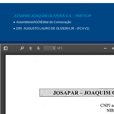
JOSAPAR-JOAQUIM OLIVEIRA S.A. - PARTICIP
Assembleia\AGO\Edital de Convocação
DRI:
AUGUSTO LAURO DE OLIVEIRA JR - (FCA V1)